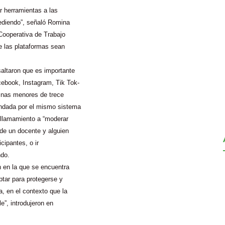
r herramientas a las
ediendo”, señaló Romina
 Cooperativa de Trabajo
e las plataformas sean
saltaron que es importante
cebook, Instagram, Tik Tok-
umnas menores de trece
ndada por el mismo sistema
 llamamiento a “moderar
 de un docente y alguien
cipantes, o ir
ndo.
n en la que se encuentra
ptar para protegerse y
, en el contexto que la
le”, introdujeron en