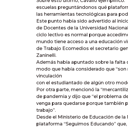
Sobre esto último, Cavallo ejemplificó:
escuelas preguntándonos qué plataform
las herramientas tecnológicas para pode
Este punto había sido advertido al inic
de Docentes de la Universidad Nacional 
ciclo lectivo es normal porque accedimo
mundo tiene acceso a una educación vir
de Trabajo Ecomedios el secretario gene
Zaninelli.
Además había apuntado sobre la falta d
modo que había considerado que “so
vinculación
con el estudiantado de algún otro mod
Por otra parte, mencionó la “mercantili
de pandemia y dijo que “el problema de 
venga para quedarse porque también pu
trabajo”.
Desde el Ministerio de Educación de la 
plataforma “Seguimos Educando” que, s