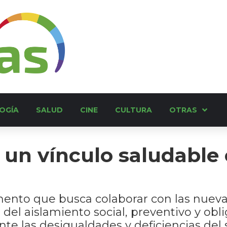
OGÍA
SALUD
CINE
CULTURA
OTRAS
un vínculo saludable 
ento que busca colaborar con las nueva
del aislamiento social, preventivo y obl
te las desigualdades y deficiencias del