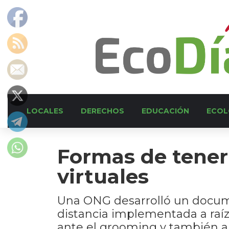
LOCALES
DERECHOS
EDUCACIÓN
ECOL
Formas de tener 
virtuales
Una ONG desarrolló un docum
distancia implementada a raíz 
ante el grooming y también an