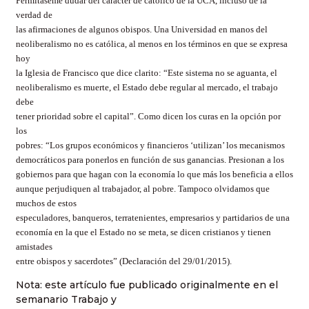
Permítaseme dudar del carácter de católico de la UCA, incluso de la
verdad de
las afirmaciones de algunos obispos. Una Universidad en manos del
neoliberalismo no es católica, al menos en los términos en que se expresa
hoy
la Iglesia de Francisco que dice clarito: “Este sistema no se aguanta, el
neoliberalismo es muerte, el Estado debe regular al mercado, el trabajo
debe
tener prioridad sobre el capital”. Como dicen los curas en la opción por
los
pobres: “Los grupos económicos y financieros ‘utilizan’ los mecanismos
democráticos para ponerlos en función de sus ganancias. Presionan a los
gobiernos para que hagan con la economía lo que más los beneficia a ellos
aunque perjudiquen al trabajador, al pobre. Tampoco olvidamos que
muchos de estos
especuladores, banqueros, terratenientes, empresarios y partidarios de una
economía en la que el Estado no se meta, se dicen cristianos y tienen
amistades
entre obispos y sacerdotes” (Declaración del 29/01/2015).
Nota: este artículo fue publicado originalmente en el
semanario Trabajo y