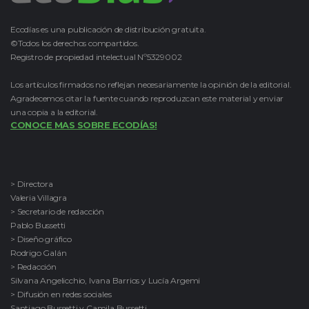
Ecodías es una publicación de distribución gratuita.
©Todos los derechos compartidos.
Registro de propiedad intelectual Nº5329002
Los artículos firmados no reflejan necesariamente la opinión de la editorial.
Agradecemos citar la fuente cuando reproduzcan este material y enviar
una copia a la editorial.
CONOCE MAS SOBRE ECODÍAS!
> Directora
Valeria Villagra
> Secretario de redacción
Pablo Bussetti
> Diseño gráfico
Rodrigo Galán
> Redacción
Silvana Angelicchio, Ivana Barrios y Lucía Argemi
> Difusión en redes sociales
Santiago Bussetti y Camila Bussetti