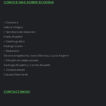
CONOCE MAS SOBRE ECODÍAS!
> Directora
Valeria Villagra
> Secretario de redacción
Pablo Bussetti
> Diseño gráfico
Rodrigo Galán
> Redacción
Silvana Angelicchio, Ivana Barrios y Lucía Argemi
> Difusión en redes sociales
Santiago Bussetti y Camila Bussetti
> Colaboradores
Claudio Eberhardt
CONTACTANOS!