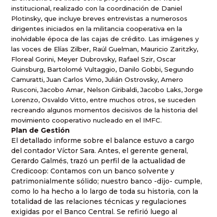
institucional, realizado con la coordinación de Daniel
Plotinsky, que incluye breves entrevistas a numerosos
dirigentes iniciados en la militancia cooperativa en la
inolvidable época de las cajas de crédito. Las imágenes y
las voces de Elías Zilber, Raúl Guelman, Mauricio Zaritzky,
Floreal Gorini, Meyer Dubrovsky, Rafael Szir, Oscar
Guinsburg, Bartolomé Vultaggio, Danilo Gobbi, Segundo
Camuratti, Juan Carlos Vimo, Julián Ostrovsky, Amero
Rusconi, Jacobo Amar, Nelson Giribaldi, Jacobo Laks, Jorge
Lorenzo, Osvaldo Vitto, entre muchos otros, se suceden
recreando algunos momentos decisivos de la historia del
movimiento cooperativo nucleado en el IMFC.
Plan de Gestión
El detallado informe sobre el balance estuvo a cargo
del contador Víctor Sara. Antes, el gerente general,
Gerardo Galmés, trazó un perfil de la actualidad de
Credicoop: Contamos con un banco solvente y
patrimonialmente sólido; nuestro banco -dijo- cumple,
como lo ha hecho a lo largo de toda su historia, con la
totalidad de las relaciones técnicas y regulaciones
exigidas por el Banco Central. Se refirió luego al