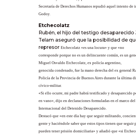
Secretaría de Derechos Humanos repudió aquel intento de i
Godoy.
Etchecolatz
Rubén, el hijo del testigo desaparecido
Telam aseguró que la posibilidad de que 
represor
Etchecolatz
«es una locura» y que «no
corresponde porque no es un delincuente común, es un gen
Miguel Osvaldo Etchecolatz, ex policía argentino,
genocida condenado, fue la mano derecha del ex general 
Policía de la Provincia de Buenos Aires durante la última d
cívico-militar.
«Si ello ocurre, mi padre habrá testificado y desaparecido 
en vano», dijo en declaraciones formuladas en el marco del
Internacional del Detenido Desaparecido.
Destacó que «en este día hay que seguir militando, concien
gente y haciéndole saber que estos tipos tienen que seguir 
pueden tener prisión domiciliaria» y añadió que «si Etcheco