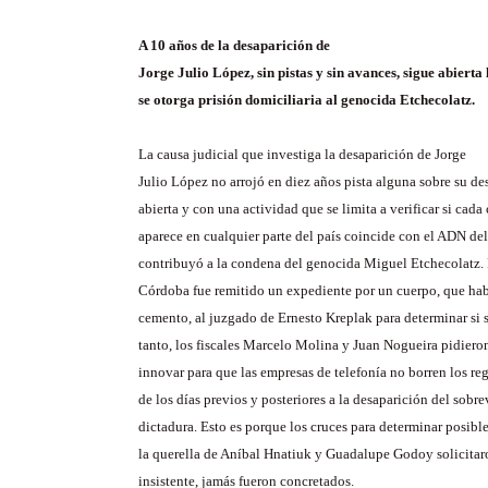
A 10 años de la desaparición de
Jorge Julio López, sin pistas y sin avances, sigue abierta
se otorga prisión domiciliaria al genocida Etchecolatz.
La causa judicial que investiga la desaparición de Jorge
Julio López no arrojó en diez años pista alguna sobre su de
abierta y con una actividad que se limita a verificar si cad
aparece en cualquier parte del país coincide con el ADN del
contribuyó a la condena del genocida Miguel Etchecolatz. 
Córdoba fue remitido un expediente por un cuerpo, que hab
cemento, al juzgado de Ernesto Kreplak para determinar si s
tanto, los fiscales Marcelo Molina y Juan Nogueira pidier
innovar para que las empresas de telefonía no borren los re
de los días previos y posteriores a la desaparición del sobre
dictadura. Esto es porque los cruces para determinar posibl
la querella de Aníbal Hnatiuk y Guadalupe Godoy solicitar
insistente, jamás fueron concretados.