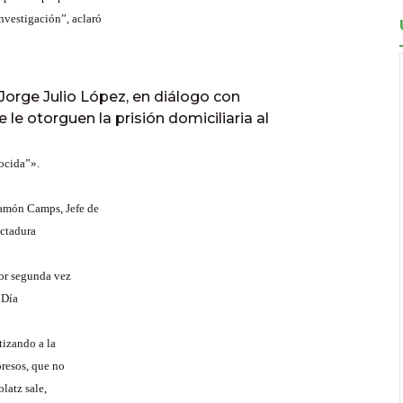
nvestigación”, aclaró
 Jorge Julio López, en diálogo con
le otorguen la prisión domiciliaria al
ocida”».
Ramón Camps, Jefe de
ictadura
por segunda vez
 Día
tizando a la
presos, que no
latz sale,