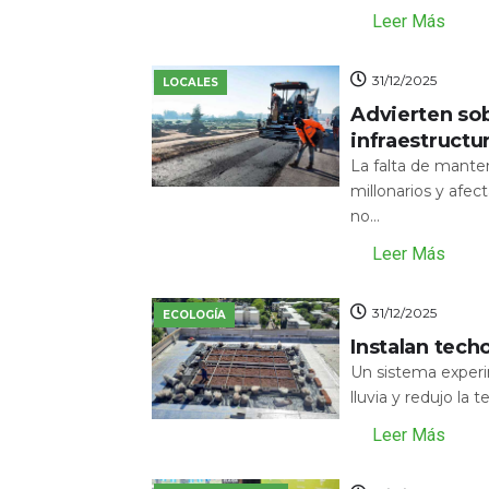
Leer Más
31/12/2025
LOCALES
Advierten sob
infraestructu
La falta de mante
millonarios y afecta
no...
Leer Más
31/12/2025
ECOLOGÍA
Instalan tech
Un sistema experi
lluvia y redujo la 
Leer Más