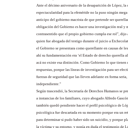
Ante el décimo aniversario de la desaparición de López, la 
espectacularidad para la efeméride no la puso ningún mega 
anticipo del gobierno macrista de que pretende ser querella
obligación del Gobierno es hacer una investigación real y n
contrasentido que el propio gobierno cumpla ese rol”, dijo
quien fue abogada del testigo durante el juicio a Etchecola
el Gobierno se presentara como querellante en causas de l
ahí su fundamentación era ‘el Estado de derecho querella al 
acá no existe esa distinción. Como Gobierno lo que tienen 
respuestas, porque las líneas de investigación para ser efect
fuerzas de seguridad que las lleven adelante en forma seria, 
independiente.”
Según trascendió, la Secretaría de Derechos Humanos se pre
a instancias de los familiares, cuyo abogado Alfredo Gasc
también quedó pendiente hacer el perfil psicológico de Ló
psicológica fue descartada en su momento porque era un ret
para determinar si pudo haber sido un suicidio, y porque pl
la víctima y su entorno, y ponía en duda el testimonio de L