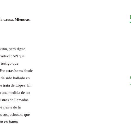
 la causa. Mientras,
stino, pero sigue
a cadáver NN que
 testigo que
Por estas horas desde
ría sido hallado en
e trata de López. En
on una medida de no
gistros de llamadas
viviente de la
es sospechosos, que
on en forma