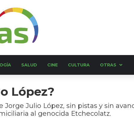
OGÍA
SALUD
CINE
CULTURA
OTRAS
io López?
 Jorge Julio López, sin pistas y sin avanc
miciliaria al genocida Etchecolatz.