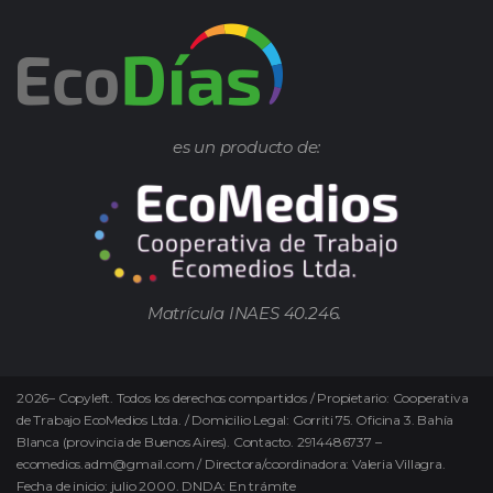
es un producto de:
Matrícula INAES 40.246.
2026
–
Copyleft.
Todos los derechos compartidos / Propietario: Cooperativa
de Trabajo EcoMedios Ltda. / Domicilio Legal: Gorriti 75. Oficina 3. Bahía
Blanca (provincia de Buenos Aires). Contacto. 2914486737 –
ecomedios.adm@gmail.com / Directora/coordinadora: Valeria Villagra.
Fecha de inicio: julio 2000. DNDA: En trámite