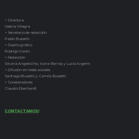
> Directora
Valeria Villagra
> Secretario de redacción
Pablo Bussetti
> Diseño gráfico
Rodrigo Galán
> Redacción
Silvana Angelicchio, Ivana Barrios y Lucía Argemi
> Difusión en redes sociales
Santiago Bussetti y Camila Bussetti
> Colaboradores
Claudio Eberhardt
CONTACTANOS!