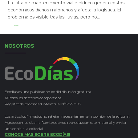
La falta de mantenimiento vial e hídrico genera costos
económicos diarios millonarios y afecta la logística. El
problema es visible tras las lluvias, pero no...
Leer Más
NOSOTROS
Ecodías es una publicación de distribución gratuita.
©Todos los derechos compartidos.
Registro de propiedad intelectual Nº5329002
Los artículos firmados no reflejan necesariamente la opinión de la editorial.
Agradecemos citar la fuente cuando reproduzcan este material y enviar
una copia a la editorial.
CONOCE MAS SOBRE ECODÍAS!