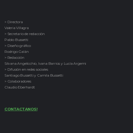
> Directora
Valeria Villagra
> Secretario de redacción
Pablo Bussetti
> Diseño gráfico
Rodrigo Galán
> Redacción
Silvana Angelicchio, Ivana Barrios y Lucía Argemi
> Difusión en redes sociales
Santiago Bussetti y Camila Bussetti
> Colaboradores
Claudio Eberhardt
CONTACTANOS!