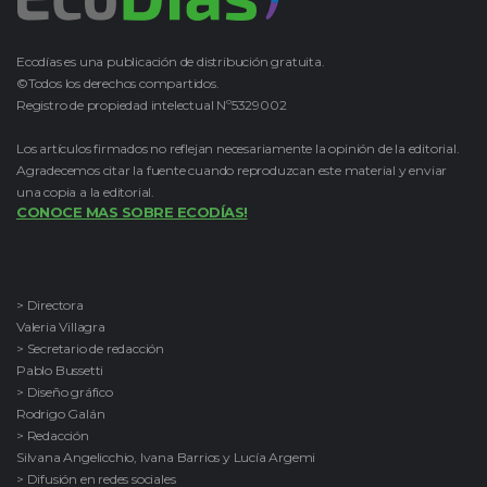
Ecodías es una publicación de distribución gratuita.
©Todos los derechos compartidos.
Registro de propiedad intelectual Nº5329002
Los artículos firmados no reflejan necesariamente la opinión de la editorial.
Agradecemos citar la fuente cuando reproduzcan este material y enviar
una copia a la editorial.
CONOCE MAS SOBRE ECODÍAS!
> Directora
Valeria Villagra
> Secretario de redacción
Pablo Bussetti
> Diseño gráfico
Rodrigo Galán
> Redacción
Silvana Angelicchio, Ivana Barrios y Lucía Argemi
> Difusión en redes sociales