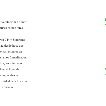
gría estacionan donde
nrisas en una tarea
lown 044 y Síndrome
dad desde hace dos
ntal, estamos en
estamos formalizados.
tre, los miércoles
car, el lugar de
ivo, la idea es
ctividad del clown en
leta Susana