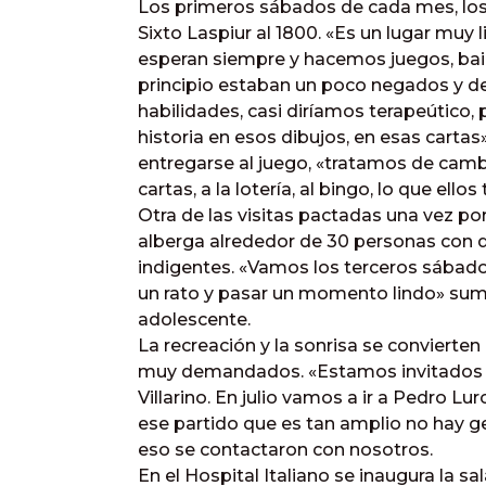
Los primeros sábados de cada mes, los 
Sixto Laspiur al 1800. «Es un lugar muy 
esperan siempre y hacemos juegos, baila
principio estaban un poco negados y 
habilidades, casi diríamos terapeútico
historia en esos dibujos, en esas cartas»
entregarse al juego, «tratamos de camb
cartas, a la lotería, al bingo, lo que ell
Otra de las visitas pactadas una vez p
alberga alrededor de 30 personas con 
indigentes. «Vamos los terceros sábad
un rato y pasar un momento lindo» sum
adolescente.
La recreación y la sonrisa se convierte
muy demandados. «Estamos invitados u
Villarino. En julio vamos a ir a Pedro 
ese partido que es tan amplio no hay ge
eso se contactaron con nosotros.
En el Hospital Italiano se inaugura la sa