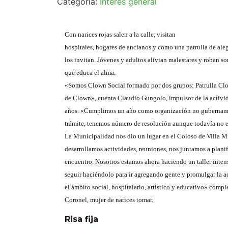
Categoría:
Interés general
Con narices rojas salen a la calle, visitan
hospitales, hogares de ancianos y como una patrulla de ale
los invitan. Jóvenes y adultos alivian malestares y roban so
que educa el alma.
«Somos Clown Social formado por dos grupos: Patrulla C
de Clown», cuenta Claudio Gungolo, impulsor de la activi
años. «Cumplimos un año como organización no gubername
trámite, tenemos número de resolución aunque todavía no 
La Municipalidad nos dio un lugar en el Coloso de Villa Mi
desarrollamos actividades, reuniones, nos juntamos a planifi
encuentro. Nosotros estamos ahora haciendo un taller intens
seguir haciéndolo para ir agregando gente y promulgar la a
el ámbito social, hospitalario, artístico y educativo» comp
Coronel, mujer de narices tomar.
Risa fija