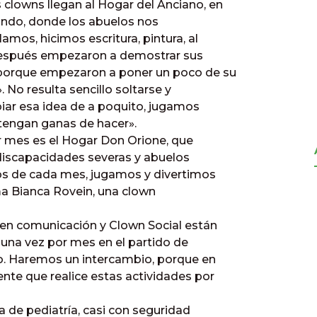
clowns llegan al Hogar del Anciano, en
lindo, donde los abuelos nos
mos, hicimos escritura, pintura, al
después empezaron a demostrar sus
, porque empezaron a poner un poco de su
. No resulta sencillo soltarse y
iar esa idea de a poquito, jugamos
os tengan ganas de hacer».
or mes es el Hogar Don Orione, que
discapacidades severas y abuelos
os de cada mes, jugamos y divertimos
a Bianca Rovein, una clown
n en comunicación y Clown Social están
na vez por mes en el partido de
Luro. Haremos un intercambio, porque en
nte que realice estas actividades por
la de pediatría, casi con seguridad