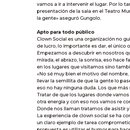
vamos a ir a intervenir el lugar. Por lo ta
presentación de la sala en el Teatro Mun
la gente» aseguró Gungolo.
Apto para todo público
Clown Social es una organización no g
de lucro, lo importante es dar, el único o
Empezamos a descubrir en nosotros que 
mirada, el abrazo, la sonrisa, eso hace
en los lugares que visitamos sino tambi
«No sé muy bien el motivo del nombre, e
llevar la semillita de que la gente lo p
eso no hay ninguna duda. Los que más
Tratar de que los lugares donde vamos 
otra energía y con eso nos vamos re co
Donde nos llaman tratamos de asistir y 
La experiencia de clown social se ha c
un claro ejemplo de tarea comprometida
propuesta es utilizar el humor para hac