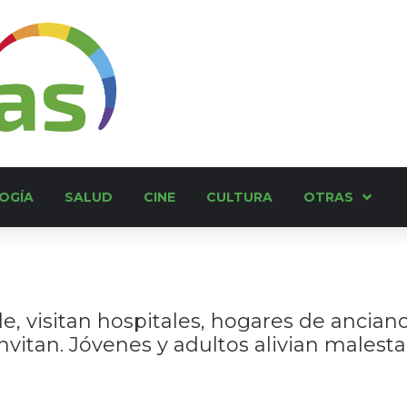
OGÍA
SALUD
CINE
CULTURA
OTRAS
alle, visitan hospitales, hogares de ancia
nvitan. Jóvenes y adultos alivian malest