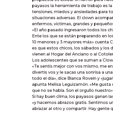
payasos la herramienta de trabajo es la 
tensiones, miedos y ansiedades para to
situaciones adversas. El clown acompañ
enfermos, víctimas, grandes y pequeño
«El año pasado ingresaron todos los chi
Ente los que se están preparando en lo
10 menores y 3 mayores más» cuenta Co
es que estos chicos, los sábados y los
vienen al Hogar del Anciano o al Cotole
Los adolescentes que se suman a Clown S
«Te sentís mejor con vos mismo, me enc
divertis vos y le sacas una sonrisa a u
todo el día», dice Bianca Rovein y «jug
apunta Melisa Leguizamón. «Me gusta de
que no se habla. Son el orgullo nuestro»
Si hay buen clima, los payasos ganan la
«y hacemos abrazos gratis. Sentimos 
abrazar al otro y compartir. Hay gente q