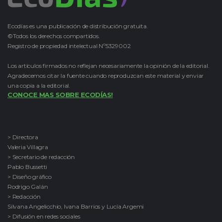
Ecodías es una publicación de distribución gratuita.
©Todos los derechos compartidos.
Registro de propiedad intelectual Nº5329002
Los artículos firmados no reflejan necesariamente la opinión de la editorial.
Agradecemos citar la fuente cuando reproduzcan este material y enviar
una copia a la editorial.
CONOCE MAS SOBRE ECODÍAS!
> Directora
Valeria Villagra
> Secretario de redacción
Pablo Bussetti
> Diseño gráfico
Rodrigo Galán
> Redacción
Silvana Angelicchio, Ivana Barrios y Lucía Argemi
> Difusión en redes sociales