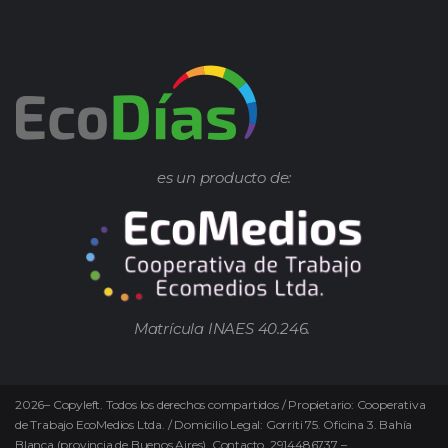
es un producto de:
Matrícula INAES 40.246.
2026
–
Copyleft.
Todos los derechos compartidos / Propietario: Cooperativa
de Trabajo EcoMedios Ltda. / Domicilio Legal: Gorriti 75. Oficina 3. Bahía
Blanca (provincia de Buenos Aires). Contacto. 2914486737 –