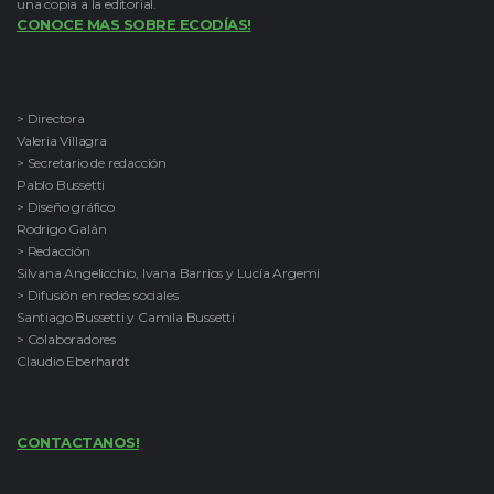
una copia a la editorial.
CONOCE MAS SOBRE ECODÍAS!
> Directora
Valeria Villagra
> Secretario de redacción
Pablo Bussetti
> Diseño gráfico
Rodrigo Galán
> Redacción
Silvana Angelicchio, Ivana Barrios y Lucía Argemi
> Difusión en redes sociales
Santiago Bussetti y Camila Bussetti
> Colaboradores
Claudio Eberhardt
CONTACTANOS!