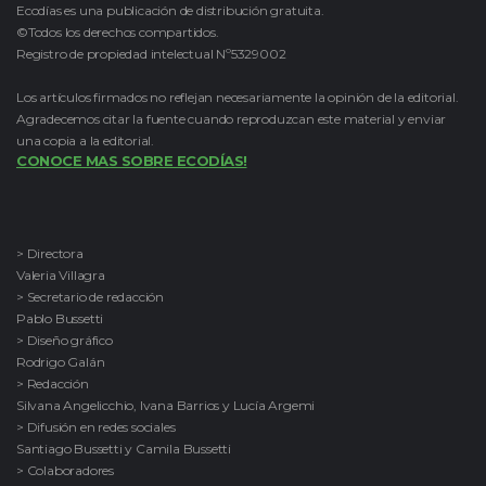
Ecodías es una publicación de distribución gratuita.
©Todos los derechos compartidos.
Registro de propiedad intelectual Nº5329002
Los artículos firmados no reflejan necesariamente la opinión de la editorial.
Agradecemos citar la fuente cuando reproduzcan este material y enviar
una copia a la editorial.
CONOCE MAS SOBRE ECODÍAS!
> Directora
Valeria Villagra
> Secretario de redacción
Pablo Bussetti
> Diseño gráfico
Rodrigo Galán
> Redacción
Silvana Angelicchio, Ivana Barrios y Lucía Argemi
> Difusión en redes sociales
Santiago Bussetti y Camila Bussetti
> Colaboradores