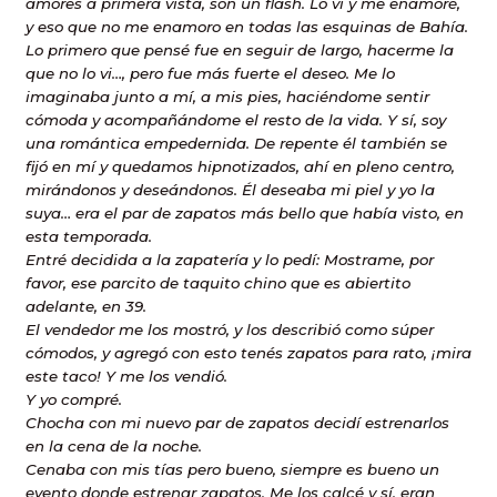
amores a primera vista, son un flash. Lo vi y me enamoré,
y eso que no me enamoro en todas las esquinas de Bahía.
Lo primero que pensé fue en seguir de largo, hacerme la
que no lo vi…, pero fue más fuerte el deseo. Me lo
imaginaba junto a mí, a mis pies, haciéndome sentir
cómoda y acompañándome el resto de la vida. Y sí, soy
una romántica empedernida. De repente él también se
fijó en mí y quedamos hipnotizados, ahí en pleno centro,
mirándonos y deseándonos. Él deseaba mi piel y yo la
suya… era el par de zapatos más bello que había visto, en
esta temporada.
Entré decidida a la zapatería y lo pedí: Mostrame, por
favor, ese parcito de taquito chino que es abiertito
adelante, en 39.
El vendedor me los mostró, y los describió como súper
cómodos, y agregó con esto tenés zapatos para rato, ¡mira
este taco! Y me los vendió.
Y yo compré.
Chocha con mi nuevo par de zapatos decidí estrenarlos
en la cena de la noche.
Cenaba con mis tías pero bueno, siempre es bueno un
evento donde estrenar zapatos. Me los calcé y sí, eran