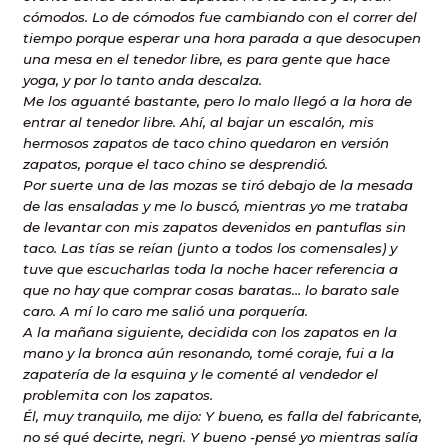
cómodos. Lo de cómodos fue cambiando con el correr del
tiempo porque esperar una hora parada a que desocupen
una mesa en el tenedor libre, es para gente que hace
yoga, y por lo tanto anda descalza.
Me los aguanté bastante, pero lo malo llegó a la hora de
entrar al tenedor libre. Ahí, al bajar un escalón, mis
hermosos zapatos de taco chino quedaron en versión
zapatos, porque el taco chino se desprendió.
Por suerte una de las mozas se tiró debajo de la mesada
de las ensaladas y me lo buscó, mientras yo me trataba
de levantar con mis zapatos devenidos en pantuflas sin
taco. Las tías se reían (junto a todos los comensales) y
tuve que escucharlas toda la noche hacer referencia a
que no hay que comprar cosas baratas… lo barato sale
caro. A mí lo caro me salió una porquería.
A la mañana siguiente, decidida con los zapatos en la
mano y la bronca aún resonando, tomé coraje, fui a la
zapatería de la esquina y le comenté al vendedor el
problemita con los zapatos.
Él, muy tranquilo, me dijo: Y bueno, es falla del fabricante,
no sé qué decirte, negri. Y bueno -pensé yo mientras salía