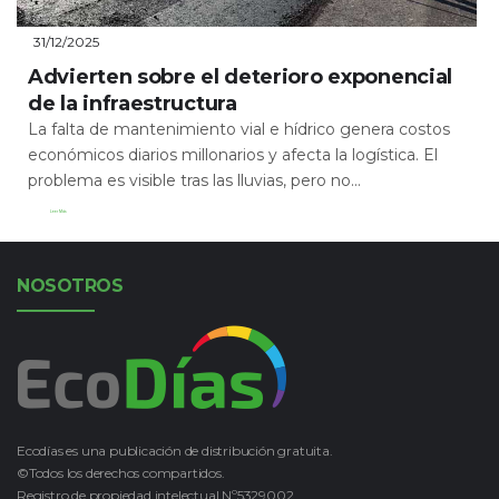
31/12/2025
Advierten sobre el deterioro exponencial
de la infraestructura
La falta de mantenimiento vial e hídrico genera costos
económicos diarios millonarios y afecta la logística. El
problema es visible tras las lluvias, pero no...
Leer Más
NOSOTROS
Ecodías es una publicación de distribución gratuita.
©Todos los derechos compartidos.
Registro de propiedad intelectual Nº5329002