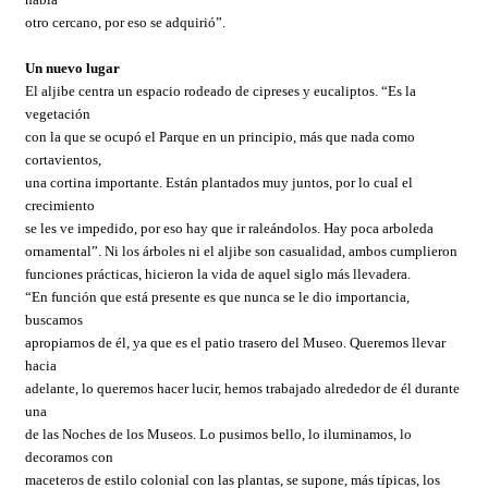
otro cercano, por eso se adquirió”.
Un nuevo lugar
El aljibe centra un espacio rodeado de cipreses y eucaliptos. “Es la
vegetación
con la que se ocupó el Parque en un principio, más que nada como
cortavientos,
una cortina importante. Están plantados muy juntos, por lo cual el
crecimiento
se les ve impedido, por eso hay que ir raleándolos. Hay poca arboleda
ornamental”. Ni los árboles ni el aljibe son casualidad, ambos cumplieron
funciones prácticas, hicieron la vida de aquel siglo más llevadera.
“En función que está presente es que nunca se le dio importancia,
buscamos
apropiarnos de él, ya que es el patio trasero del Museo. Queremos llevar
hacia
adelante, lo queremos hacer lucir, hemos trabajado alrededor de él durante
una
de las Noches de los Museos. Lo pusimos bello, lo iluminamos, lo
decoramos con
maceteros de estilo colonial con las plantas, se supone, más típicas, los