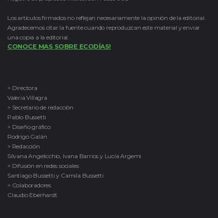
Los artículos firmados no reflejan necesariamente la opinión de la editorial.
Agradecemos citar la fuente cuando reproduzcan este material y enviar
una copia a la editorial.
CONOCE MAS SOBRE ECODÍAS!
> Directora
Valeria Villagra
> Secretario de redacción
Pablo Bussetti
> Diseño gráfico
Rodrigo Galán
> Redacción
Silvana Angelicchio, Ivana Barrios y Lucía Argemi
> Difusión en redes sociales
Santiago Bussetti y Camila Bussetti
> Colaboradores
Claudio Eberhardt