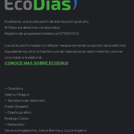
Ecodías es una publicación de distribución gratuita.
©Todos los derechos compartidos.
Registro de propiedad intelectual Nº5329002
Los artículos firmados no reflejan necesariamente la opinión de la editorial.
Agradecemos citar la fuente cuando reproduzcan este material y enviar
una copia a la editorial.
CONOCE MAS SOBRE ECODÍAS!
> Directora
Valeria Villagra
> Secretario de redacción
Pablo Bussetti
> Diseño gráfico
Rodrigo Galán
> Redacción
Silvana Angelicchio, Ivana Barrios y Lucía Argemi