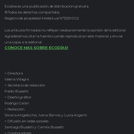
Ecodías es una publicación de distribución gratuita.
©Todos los derechos compartidos.
Registro de propiedad intelectual Nº5329002
Los artículos firmados no reflejan necesariamente la opinión de la editorial.
Agradecemos citar la fuente cuando reproduzcan este material y enviar
una copia a la editorial.
CONOCE MAS SOBRE ECODÍAS!
> Directora
Valeria Villagra
> Secretario de redacción
Pablo Bussetti
> Diseño gráfico
Rodrigo Galán
> Redacción
Silvana Angelicchio, Ivana Barrios y Lucía Argemi
> Difusión en redes sociales
Santiago Bussetti y Camila Bussetti
> Colaboradores