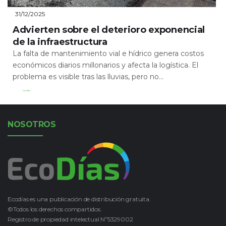
31/12/2025
Advierten sobre el deterioro exponencial
de la infraestructura
La falta de mantenimiento vial e hídrico genera costos
económicos diarios millonarios y afecta la logística. El
problema es visible tras las lluvias, pero no...
Leer Más
NOSOTROS
Ecodías es una publicación de distribución gratuita.
©Todos los derechos compartidos.
Registro de propiedad intelectual Nº5329002