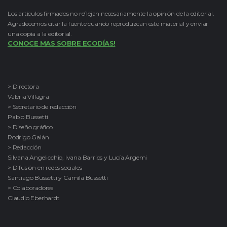
Los artículos firmados no reflejan necesariamente la opinión de la editorial.
Agradecemos citar la fuente cuando reproduzcan este material y enviar
una copia a la editorial.
CONOCE MAS SOBRE ECODÍAS!
> Directora
Valeria Villagra
> Secretario de redacción
Pablo Bussetti
> Diseño gráfico
Rodrigo Galán
> Redacción
Silvana Angelicchio, Ivana Barrios y Lucía Argemi
> Difusión en redes sociales
Santiago Bussetti y Camila Bussetti
> Colaboradores
Claudio Eberhardt