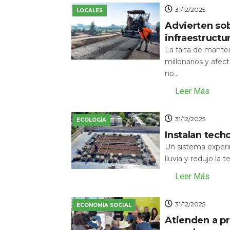
31/12/2025
LOCALES
Advierten sob
infraestructu
La falta de mante
millonarios y afecta
no...
Leer Más
31/12/2025
ECOLOGÍA
Instalan tech
Un sistema experi
lluvia y redujo la 
Leer Más
31/12/2025
ECONOMÍA SOCIAL
Atienden a pr