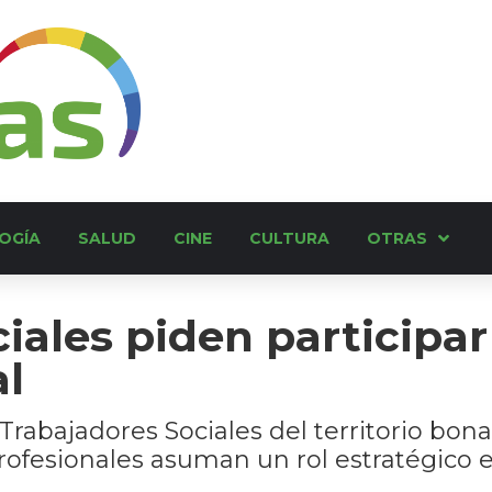
OGÍA
SALUD
CINE
CULTURA
OTRAS
iales piden participar
al
 Trabajadores Sociales del territorio bon
profesionales asuman un rol estratégico 