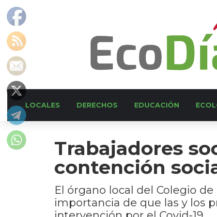
LOCALES
DERECHOS
EDUCACIÓN
ECOL
Trabajadores soc
contención soci
El órgano local del Colegio de
importancia de que las y los 
intervención por el Covid-19.