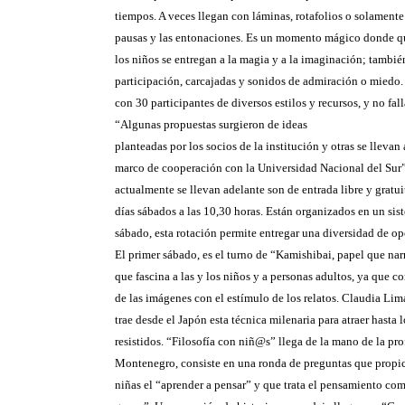
tiempos. A veces llegan con láminas, rotafolios o solamente
pausas y las entonaciones. Es un momento mágico donde qu
los niños se entregan a la magia y a la imaginación; también
participación, carcajadas y sonidos de admiración o miedo
con 30 participantes de diversos estilos y recursos, y no fall
“Algunas propuestas surgieron de ideas
planteadas por los socios de la institución y otras se llevan 
marco de cooperación con la Universidad Nacional del Sur”.
actualmente se llevan adelante son de entrada libre y gratuit
días sábados a las 10,30 horas. Están organizados en un si
sábado, esta rotación permite entregar una diversidad de op
El primer sábado, es el turno de “Kamishibai, papel que narr
que fascina a las y los niños y a personas adultos, ya que c
de las imágenes con el estímulo de los relatos. Claudia Lim
trae desde el Japón esta técnica milenaria para atraer hasta 
resistidos. “Filosofía con niñ@s” llega de la mano de la pr
Montenegro, consiste en una ronda de preguntas que propic
niñas el “aprender a pensar” y que trata el pensamiento co