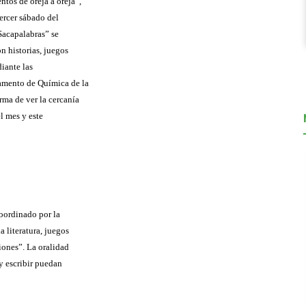
tos de oreja a oreja”,
tercer sábado del
Sacapalabras” se
n historias, juegos
diante las
amento de Química de la
ma de ver la cercanía
el mes y este
oordinado por la
 literatura, juegos
iones”. La oralidad
y escribir puedan