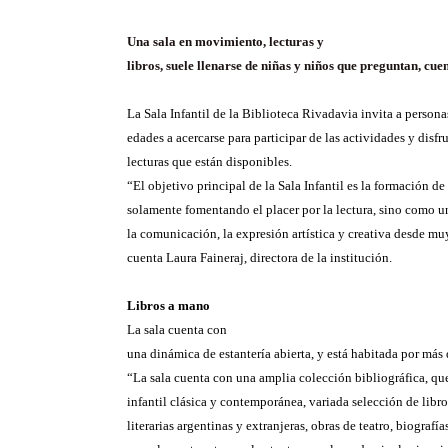
Una sala en movimiento, lecturas y
libros, suele llenarse de niñas y niños que preguntan, cuen
La Sala Infantil de la Biblioteca Rivadavia invita a persona
edades a acercarse para participar de las actividades y disfru
lecturas que están disponibles.
“El objetivo principal de la Sala Infantil es la formación de 
solamente fomentando el placer por la lectura, sino como u
la comunicación, la expresión artística y creativa desde m
cuenta Laura Faineraj, directora de la institución.
Libros a mano
La sala cuenta con
una dinámica de estantería abierta, y está habitada por más
“La sala cuenta con una amplia colección bibliográfica, que
infantil clásica y contemporánea, variada selección de libr
literarias argentinas y extranjeras, obras de teatro, biografía