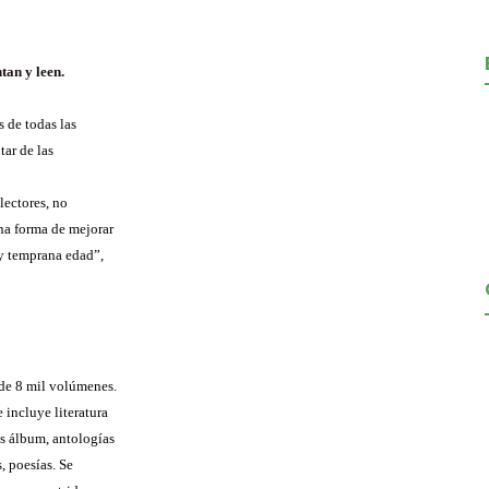
tan y leen.
s de todas las
tar de las
lectores, no
na forma de mejorar
uy temprana edad”,
 de 8 mil volúmenes.
 incluye literatura
os álbum, antologías
s, poesías. Se