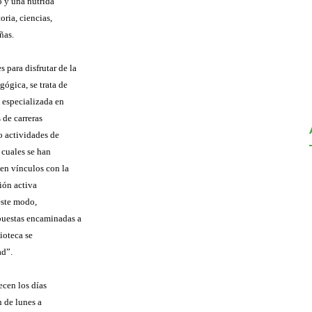
o y una nutrida
oria, ciencias,
ñas.
 para disfrutar de la
ógica, se trata de
 especializada en
 de carreras
o actividades de
 cuales se han
cen vínculos con la
ión activa
este modo,
puestas encaminadas a
lioteca se
ad”.
recen los días
n de lunes a