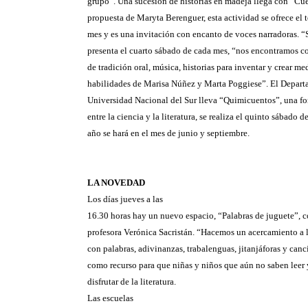
grupo”. Una sucesión de historias en madeja llega con “Cuen
propuesta de Maryta Berenguer, esta actividad se ofrece el 
mes y es una invitación con encanto de voces narradoras. “
presenta el cuarto sábado de cada mes, “nos encontramos co
de tradición oral, música, historias para inventar y crear me
habilidades de Marisa Núñez y Marta Poggiese”. El Depart
Universidad Nacional del Sur lleva “Quimicuentos”, una for
entre la ciencia y la literatura, se realiza el quinto sábado d
año se hará en el mes de junio y septiembre.
LA NOVEDAD
Los días jueves a las
16.30 horas hay un nuevo espacio, “Palabras de juguete”, c
profesora Verónica Sacristán. “Hacemos un acercamiento a la
con palabras, adivinanzas, trabalenguas, jitanjáforas y canc
como recurso para que niñas y niños que aún no saben leer 
disfrutar de la literatura.
Las escuelas