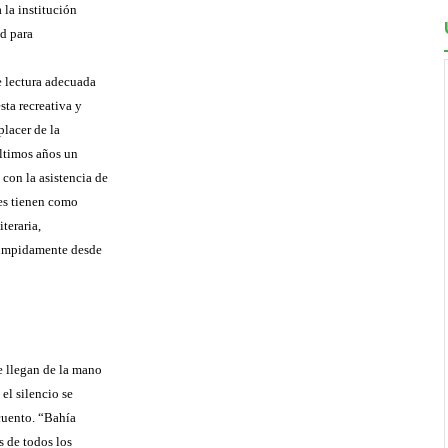
 la institución
ad para
e lectura adecuada
sta recreativa y
placer de la
últimos años un
con la asistencia de
des tienen como
iteraria,
rrumpidamente desde
ue llegan de la mano
 el silencio se
 cuento. “Bahía
s de todos los