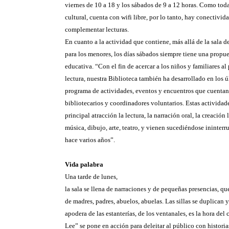
viernes de 10 a 18 y los sábados de 9 a 12 horas. Como toda
cultural, cuenta con wifi libre, por lo tanto, hay conectivid
complementar lecturas.
En cuanto a la actividad que contiene, más allá de la sala d
para los menores, los días sábados siempre tiene una propue
educativa. “Con el fin de acercar a los niños y familiares al 
lectura, nuestra Biblioteca también ha desarrollado en los 
programa de actividades, eventos y encuentros que cuentan 
bibliotecarios y coordinadores voluntarios. Estas activida
principal atracción la lectura, la narración oral, la creación l
música, dibujo, arte, teatro, y vienen sucediéndose ininte
hace varios años”.
Vida palabra
Una tarde de lunes,
la sala se llena de narraciones y de pequeñas presencias, q
de madres, padres, abuelos, abuelas. Las sillas se duplican y
apodera de las estanterías, de los ventanales, es la hora del
Lee” se pone en acción para deleitar al público con historia