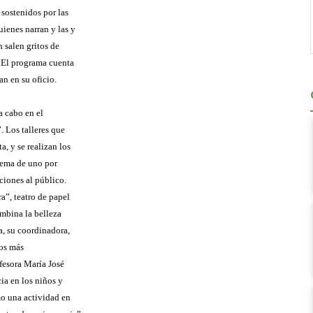
 sostenidos por las
ienes narran y las y
 salen gritos de
. El programa cuenta
an en su oficio.
a cabo en el
 Los talleres que
a, y se realizan los
stema de uno por
ciones al público.
a”, teatro de papel
ombina la belleza
a, su coordinadora,
los más
ofesora María José
ia en los niños y
mo una actividad en