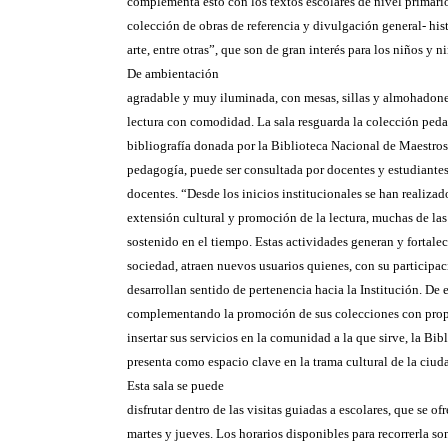
complementa esto con los textos escolares de nivel primari
colección de obras de referencia y divulgación general- hist
arte, entre otras”, que son de gran interés para los niños y ni
De ambientación
agradable y muy iluminada, con mesas, sillas y almohadones
lectura con comodidad. La sala resguarda la colección pedag
bibliografía donada por la Biblioteca Nacional de Maestros
pedagogía, puede ser consultada por docentes y estudiantes
docentes. “Desde los inicios institucionales se han realizad
extensión cultural y promoción de la lectura, muchas de las
sostenido en el tiempo. Estas actividades generan y fortale
sociedad, atraen nuevos usuarios quienes, con su participac
desarrollan sentido de pertenencia hacia la Institución. De 
complementando la promoción de sus colecciones con pro
insertar sus servicios en la comunidad a la que sirve, la Bib
presenta como espacio clave en la trama cultural de la ciud
Esta sala se puede
disfrutar dentro de las visitas guiadas a escolares, que se of
martes y jueves. Los horarios disponibles para recorrerla so