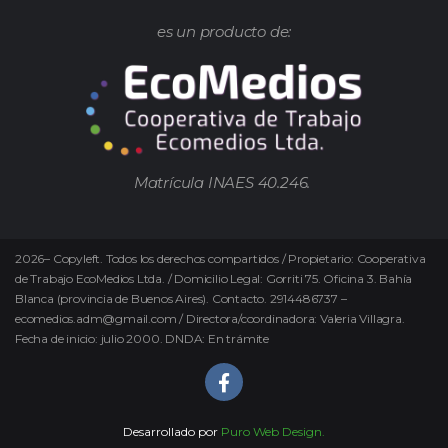
es un producto de:
Matrícula INAES 40.246.
2026
–
Copyleft.
Todos los derechos compartidos / Propietario: Cooperativa
de Trabajo EcoMedios Ltda. / Domicilio Legal: Gorriti 75. Oficina 3. Bahía
Blanca (provincia de Buenos Aires). Contacto. 2914486737 –
ecomedios.adm@gmail.com / Directora/coordinadora: Valeria Villagra.
Fecha de inicio: julio 2000. DNDA: En trámite
Desarrollado por
Puro Web Design.