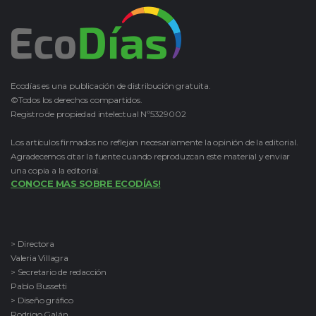
Ecodías es una publicación de distribución gratuita.
©Todos los derechos compartidos.
Registro de propiedad intelectual Nº5329002
Los artículos firmados no reflejan necesariamente la opinión de la editorial.
Agradecemos citar la fuente cuando reproduzcan este material y enviar
una copia a la editorial.
CONOCE MAS SOBRE ECODÍAS!
> Directora
Valeria Villagra
> Secretario de redacción
Pablo Bussetti
> Diseño gráfico
Rodrigo Galán