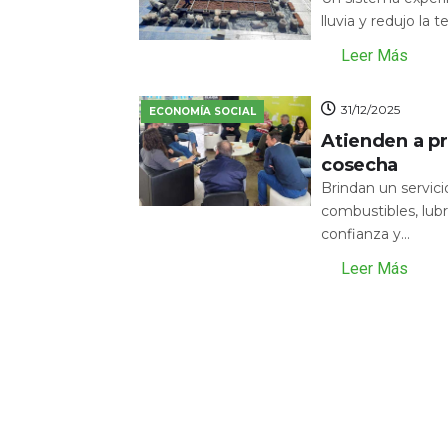
lluvia y redujo la 
Leer Más
31/12/2025
ECONOMÍA SOCIAL
Atienden a pr
cosecha
Brindan un servic
combustibles, lubr
confianza y...
Leer Más