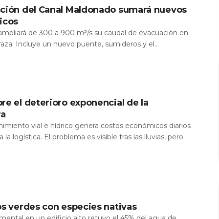
cción del Canal Maldonado sumará nuevos
icos
a ampliará de 300 a 900 m³/s su caudal de evacuación en
aza. Incluye un nuevo puente, sumideros y el...
re el deterioro exponencial de la
ra
nimiento vial e hídrico genera costos económicos diarios
 la logística. El problema es visible tras las lluvias, pero
os verdes con especies nativas
mental en un edificio alto retuvo el 45% del agua de