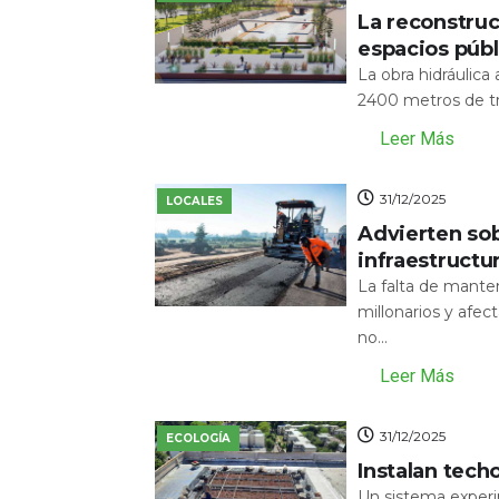
La reconstru
espacios públ
La obra hidráulic
2400 metros de tr
Leer Más
31/12/2025
LOCALES
Advierten sob
infraestructu
La falta de mante
millonarios y afecta
no...
Leer Más
31/12/2025
ECOLOGÍA
Instalan tech
Un sistema experi