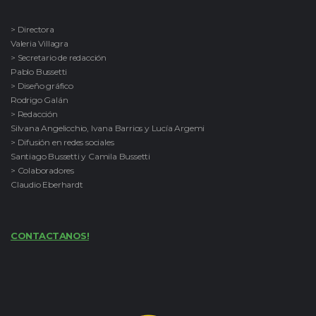
> Directora
Valeria Villagra
> Secretario de redacción
Pablo Bussetti
> Diseño gráfico
Rodrigo Galán
> Redacción
Silvana Angelicchio, Ivana Barrios y Lucía Argemi
> Difusión en redes sociales
Santiago Bussetti y Camila Bussetti
> Colaboradores
Claudio Eberhardt
CONTACTANOS!