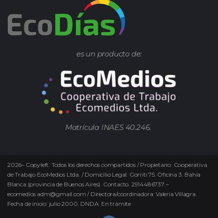
es un producto de:
Matrícula INAES 40.246.
2026
–
Copyleft.
Todos los derechos compartidos / Propietario: Cooperativa
de Trabajo EcoMedios Ltda. / Domicilio Legal: Gorriti 75. Oficina 3. Bahía
Blanca (provincia de Buenos Aires). Contacto. 2914486737 –
ecomedios.adm@gmail.com / Directora/coordinadora: Valeria Villagra.
Fecha de inicio: julio 2000. DNDA: En trámite