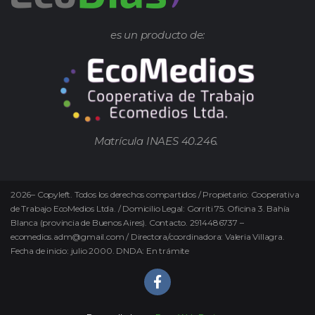
es un producto de:
Matrícula INAES 40.246.
2026
–
Copyleft.
Todos los derechos compartidos / Propietario: Cooperativa
de Trabajo EcoMedios Ltda. / Domicilio Legal: Gorriti 75. Oficina 3. Bahía
Blanca (provincia de Buenos Aires). Contacto. 2914486737 –
ecomedios.adm@gmail.com / Directora/coordinadora: Valeria Villagra.
Fecha de inicio: julio 2000. DNDA: En trámite