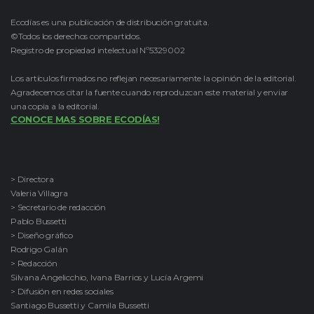
Ecodías es una publicación de distribución gratuita.
©Todos los derechos compartidos.
Registro de propiedad intelectual Nº5329002
Los artículos firmados no reflejan necesariamente la opinión de la editorial.
Agradecemos citar la fuente cuando reproduzcan este material y enviar
una copia a la editorial.
CONOCE MAS SOBRE ECODÍAS!
> Directora
Valeria Villagra
> Secretario de redacción
Pablo Bussetti
> Diseño gráfico
Rodrigo Galán
> Redacción
Silvana Angelicchio, Ivana Barrios y Lucía Argemi
> Difusión en redes sociales
Santiago Bussetti y Camila Bussetti