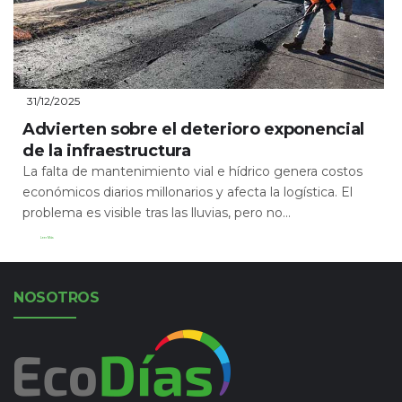
31/12/2025
Advierten sobre el deterioro exponencial
de la infraestructura
La falta de mantenimiento vial e hídrico genera costos
económicos diarios millonarios y afecta la logística. El
problema es visible tras las lluvias, pero no...
Leer Más
NOSOTROS