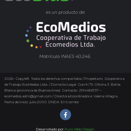
es un producto de:
Matrícula INAES 40.246.
2026
–
Copyleft.
Todos los derechos compartidos / Propietario: Cooperativa
de Trabajo EcoMedios Ltda. / Domicilio Legal: Gorriti 75. Oficina 3. Bahía
Blanca (provincia de Buenos Aires). Contacto. 2914486737 –
ecomedios.adm@gmail.com / Directora/coordinadora: Valeria Villagra.
Fecha de inicio: julio 2000. DNDA: En trámite
Desarrollado por
Puro Web Design.