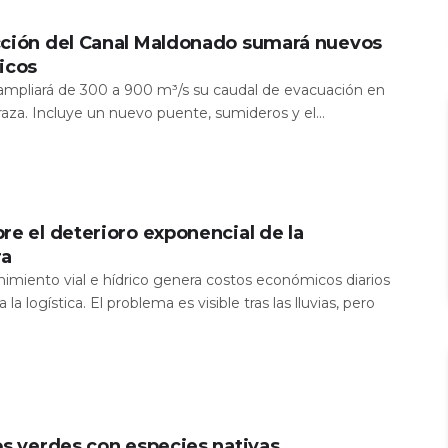
cción del Canal Maldonado sumará nuevos
icos
a ampliará de 300 a 900 m³/s su caudal de evacuación en
aza. Incluye un nuevo puente, sumideros y el...
re el deterioro exponencial de la
ra
nimiento vial e hídrico genera costos económicos diarios
 la logística. El problema es visible tras las lluvias, pero
os verdes con especies nativas