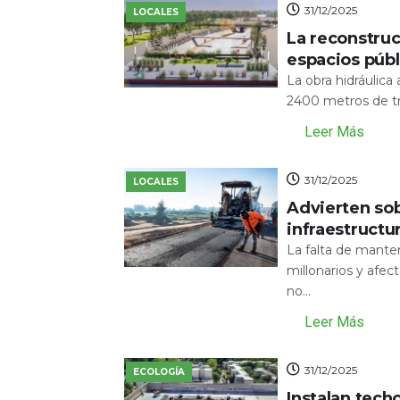
31/12/2025
LOCALES
La reconstru
espacios públ
La obra hidráulic
2400 metros de tr
Leer Más
31/12/2025
LOCALES
Advierten sob
infraestructu
La falta de mante
millonarios y afecta
no...
Leer Más
31/12/2025
ECOLOGÍA
Instalan tech