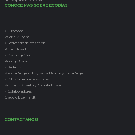
CONOCE MAS SOBRE ECODÍAS!
> Directora
Valeria Villagra
> Secretario de redacción
Pablo Bussetti
> Diseño gráfico
Rodrigo Galán
> Redacción
Silvana Angelicchio, Ivana Barrios y Lucía Argemi
> Difusión en redes sociales
Santiago Bussetti y Camila Bussetti
> Colaboradores
Claudio Eberhardt
CONTACTANOS!