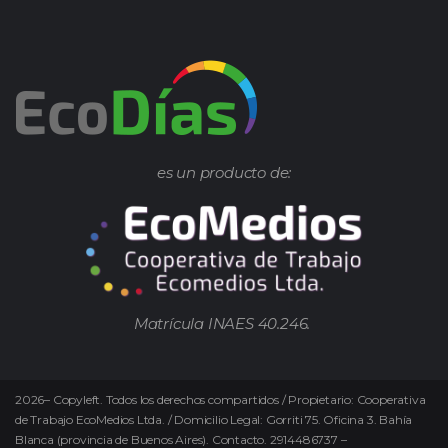
es un producto de:
Matrícula INAES 40.246.
2026
–
Copyleft.
Todos los derechos compartidos / Propietario: Cooperativa
de Trabajo EcoMedios Ltda. / Domicilio Legal: Gorriti 75. Oficina 3. Bahía
Blanca (provincia de Buenos Aires). Contacto. 2914486737 –