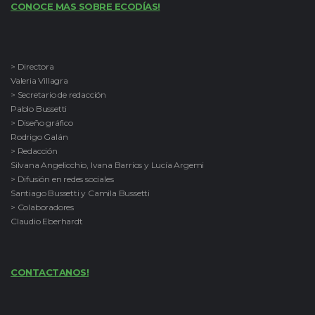
CONOCE MAS SOBRE ECODÍAS!
> Directora
Valeria Villagra
> Secretario de redacción
Pablo Bussetti
> Diseño gráfico
Rodrigo Galán
> Redacción
Silvana Angelicchio, Ivana Barrios y Lucía Argemi
> Difusión en redes sociales
Santiago Bussetti y Camila Bussetti
> Colaboradores
Claudio Eberhardt
CONTACTANOS!