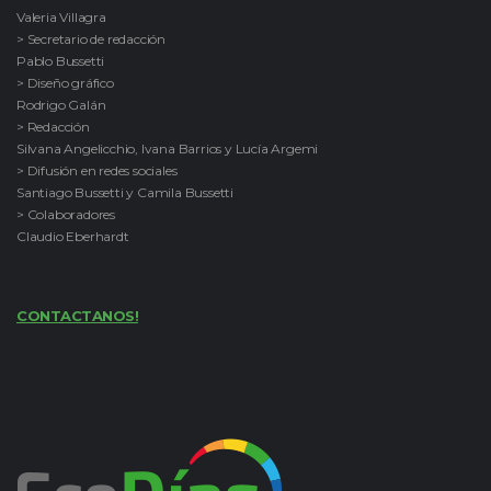
Valeria Villagra
> Secretario de redacción
Pablo Bussetti
> Diseño gráfico
Rodrigo Galán
> Redacción
Silvana Angelicchio, Ivana Barrios y Lucía Argemi
> Difusión en redes sociales
Santiago Bussetti y Camila Bussetti
> Colaboradores
Claudio Eberhardt
CONTACTANOS!