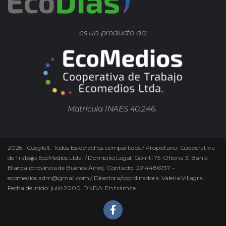
es un producto de:
Matrícula INAES 40.246.
2026
–
Copyleft.
Todos los derechos compartidos / Propietario: Cooperativa
de Trabajo EcoMedios Ltda. / Domicilio Legal: Gorriti 75. Oficina 3. Bahía
Blanca (provincia de Buenos Aires). Contacto. 2914486737 –
ecomedios.adm@gmail.com / Directora/coordinadora: Valeria Villagra.
Fecha de inicio: julio 2000. DNDA: En trámite