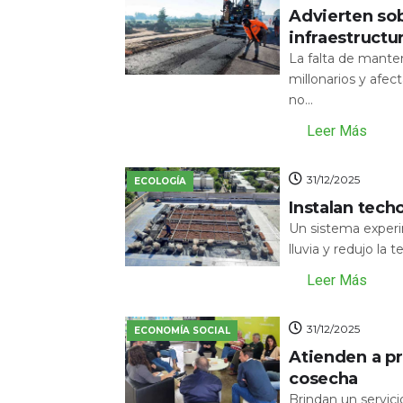
Advierten sob
infraestructu
La falta de mante
millonarios y afecta
no...
Leer Más
31/12/2025
ECOLOGÍA
Instalan tech
Un sistema experi
lluvia y redujo la 
Leer Más
31/12/2025
ECONOMÍA SOCIAL
Atienden a pr
cosecha
Brindan un servic