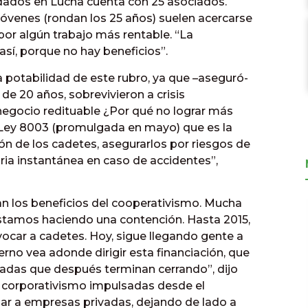
ados en Lucha cuenta con 25 asociados.
jóvenes (rondan los 25 años) suelen acercarse
por algún trabajo más rentable. “La
sí, porque no hay beneficios”.
 potabilidad de este rubro, ya que –aseguró-
e 20 años, sobrevivieron a crisis
negocio redituable ¿Por qué no lograr más
Ley 8003 (promulgada en mayo) que es la
ón de los cadetes, asegurarlos por riesgos de
aria instantánea en caso de accidentes”,
an los beneficios del cooperativismo. Mucha
estamos haciendo una contención. Hasta 2015,
vocar a cadetes. Hoy, sigue llegando gente a
erno vea adonde dirigir esta financiación, que
adas que después terminan cerrando”, dijo
del corporativismo impulsadas desde el
ciar a empresas privadas, dejando de lado a