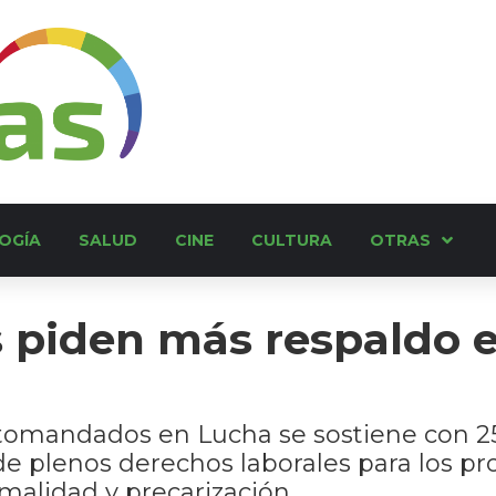
OGÍA
SALUD
CINE
CULTURA
OTRAS
 piden más respaldo es
tomandados en Lucha se sostiene con 25
 plenos derechos laborales para los pro
malidad y precarización.