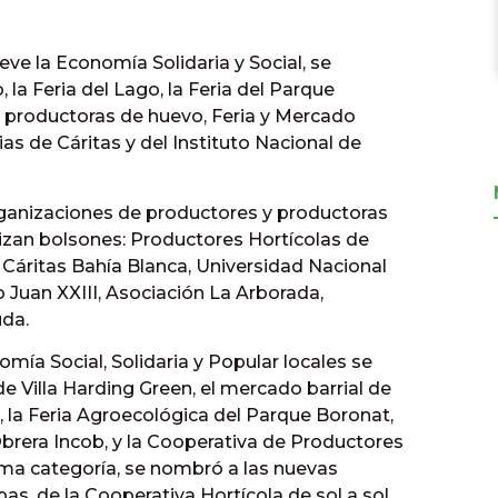
ve la Economía Solidaria y Social, se
la Feria del Lago, la Feria del Parque
 productoras de huevo, Feria y Mercado
as de Cáritas y del Instituto Nacional de
organizaciones de productores y productoras
lizan bolsones: Productores Hortícolas de
 Cáritas Bahía Blanca, Universidad Nacional
o Juan XXIII, Asociación La Arborada,
uda.
mía Social, Solidaria y Popular locales se
 Villa Harding Green, el mercado barrial de
r, la Feria Agroecológica del Parque Boronat,
e Obrera Incob, y la Cooperativa de Productores
ma categoría, se nombró a las nuevas
, de la Cooperativa Hortícola de sol a sol,