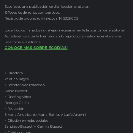
Ecodías es una publicación de distribución gratuita.
©Todos los derechos compartidos.
Registro de propiedad intelectual Nº5329002
Los artículos firmados no reflejan necesariamente la opinión de la editorial.
Agradecemos citar la fuente cuando reproduzcan este material y enviar
una copia a la editorial.
CONOCE MAS SOBRE ECODÍAS!
> Directora
Valeria Villagra
> Secretario de redacción
Pablo Bussetti
> Diseño gráfico
Rodrigo Galán
> Redacción
Silvana Angelicchio, Ivana Barrios y Lucía Argemi
> Difusión en redes sociales
Santiago Bussetti y Camila Bussetti
> Colaboradores