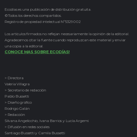
Ecodías es una publicación de distribución gratuita.
©Todos los derechos compartidos.
Registro de propiedad intelectual Nº5329002
Los artículos firmados no reflejan necesariamente la opinión de la editorial.
Agradecemos citar la fuente cuando reproduzcan este material y enviar
una copia a la editorial.
CONOCE MAS SOBRE ECODÍAS!
> Directora
Valeria Villagra
> Secretario de redacción
Pablo Bussetti
> Diseño gráfico
Rodrigo Galán
> Redacción
Silvana Angelicchio, Ivana Barrios y Lucía Argemi
> Difusión en redes sociales
Santiago Bussetti y Camila Bussetti