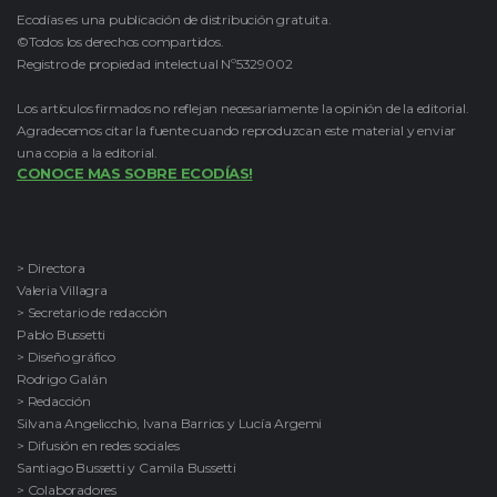
Ecodías es una publicación de distribución gratuita.
©Todos los derechos compartidos.
Registro de propiedad intelectual Nº5329002
Los artículos firmados no reflejan necesariamente la opinión de la editorial.
Agradecemos citar la fuente cuando reproduzcan este material y enviar
una copia a la editorial.
CONOCE MAS SOBRE ECODÍAS!
> Directora
Valeria Villagra
> Secretario de redacción
Pablo Bussetti
> Diseño gráfico
Rodrigo Galán
> Redacción
Silvana Angelicchio, Ivana Barrios y Lucía Argemi
> Difusión en redes sociales
Santiago Bussetti y Camila Bussetti
> Colaboradores