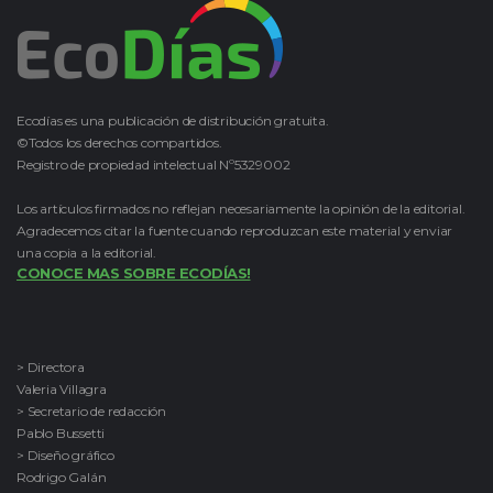
Ecodías es una publicación de distribución gratuita.
©Todos los derechos compartidos.
Registro de propiedad intelectual Nº5329002
Los artículos firmados no reflejan necesariamente la opinión de la editorial.
Agradecemos citar la fuente cuando reproduzcan este material y enviar
una copia a la editorial.
CONOCE MAS SOBRE ECODÍAS!
> Directora
Valeria Villagra
> Secretario de redacción
Pablo Bussetti
> Diseño gráfico
Rodrigo Galán