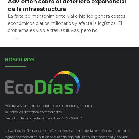
Advierten sobre el deterioro exponencial
de la infraestructura
La falta de mantenimiento vial e hídrico genera costos
económicos diarios millonarios y afecta la logística. El
problema es visible tras las lluvias, pero no...
Leer Más
NOSOTROS
Ecodías es una publicación de distribución gratuita.
©Todos los derechos compartidos.
Registro de propiedad intelectual Nº5329002
Los artículos firmados no reflejan necesariamente la opinión de la editorial.
Agradecemos citar la fuente cuando reproduzcan este material y enviar