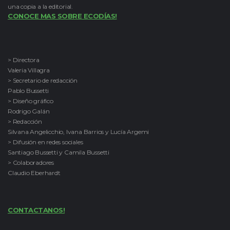
una copia a la editorial.
CONOCE MAS SOBRE ECODÍAS!
> Directora
Valeria Villagra
> Secretario de redacción
Pablo Bussetti
> Diseño gráfico
Rodrigo Galán
> Redacción
Silvana Angelicchio, Ivana Barrios y Lucía Argemi
> Difusión en redes sociales
Santiago Bussetti y Camila Bussetti
> Colaboradores
Claudio Eberhardt
CONTACTANOS!