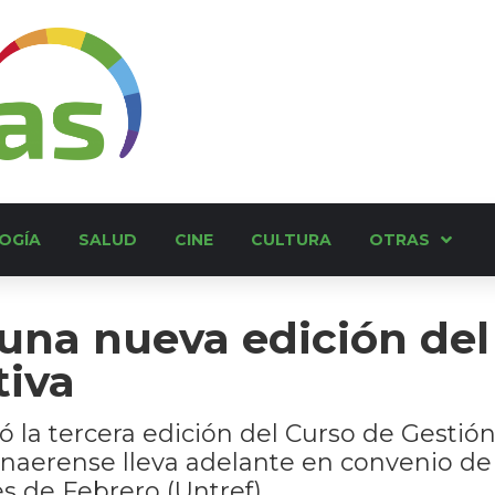
OGÍA
SALUD
CINE
CULTURA
OTRAS
una nueva edición del
tiva
la tercera edición del Curso de Gestión
onaerense lleva adelante en convenio d
s de Febrero (Untref).