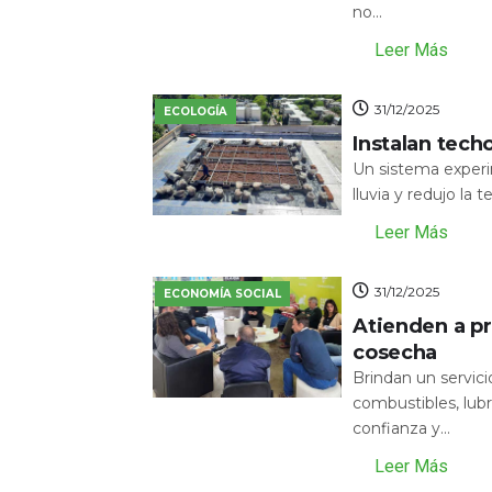
no...
Leer Más
31/12/2025
ECOLOGÍA
Instalan tech
Un sistema experi
lluvia y redujo la 
Leer Más
31/12/2025
ECONOMÍA SOCIAL
Atienden a pr
cosecha
Brindan un servic
combustibles, lubr
confianza y...
Leer Más