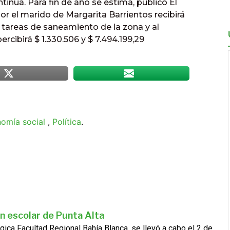
tinúa. Para fin de año se estima, publicó El
or el marido de Margarita Barrientos recibirá
 tareas de saneamiento de la zona y al
rcibirá $ 1.330.506 y $ 7.494.199,29
omía social
,
Política
.
n escolar de Punta Alta
gica Facultad Regional Bahía Blanca, se llevó a cabo el 2 de