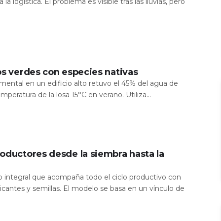
 la logística. El problema es visible tras las lluvias, pero
os verdes con especies nativas
mental en un edificio alto retuvo el 45% del agua de
temperatura de la losa 15°C en verano. Utiliza...
oductores desde la siembra hasta la
io integral que acompaña todo el ciclo productivo con
icantes y semillas. El modelo se basa en un vínculo de