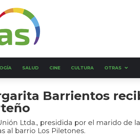
OGÍA
SALUD
CINE
CULTURA
OTRAS
garita Barrientos reci
rteño
nión Ltda., presidida por el marido de l
s al barrio Los Piletones.