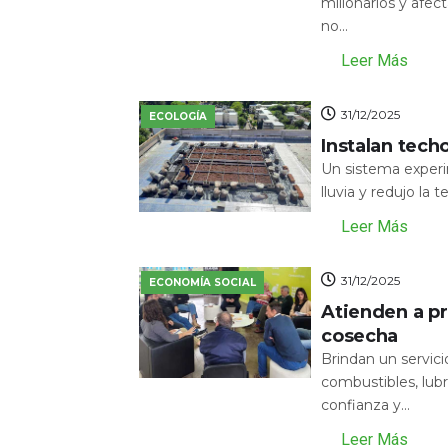
millonarios y afecta
no...
Leer Más
31/12/2025
ECOLOGÍA
Instalan tech
Un sistema experi
lluvia y redujo la 
Leer Más
31/12/2025
ECONOMÍA SOCIAL
Atienden a pr
cosecha
Brindan un servic
combustibles, lubr
confianza y...
Leer Más