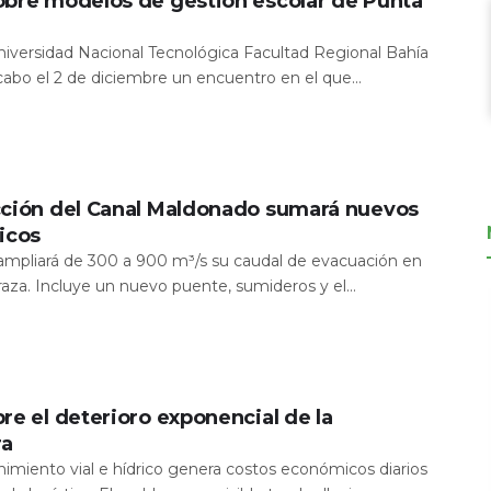
obre modelos de gestión escolar de Punta
Universidad Nacional Tecnológica Facultad Regional Bahía
 cabo el 2 de diciembre un encuentro en el que...
cción del Canal Maldonado sumará nuevos
icos
a ampliará de 300 a 900 m³/s su caudal de evacuación en
aza. Incluye un nuevo puente, sumideros y el...
re el deterioro exponencial de la
ra
nimiento vial e hídrico genera costos económicos diarios