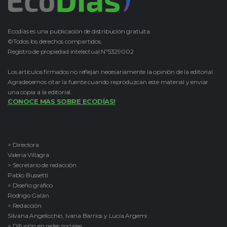
Ecodías es una publicación de distribución gratuita.
©Todos los derechos compartidos.
Registro de propiedad intelectual Nº5329002
Los artículos firmados no reflejan necesariamente la opinión de la editorial.
Agradecemos citar la fuente cuando reproduzcan este material y enviar
una copia a la editorial.
CONOCE MAS SOBRE ECODÍAS!
> Directora
Valeria Villagra
> Secretario de redacción
Pablo Bussetti
> Diseño gráfico
Rodrigo Galán
> Redacción
Silvana Angelicchio, Ivana Barrios y Lucía Argemi
> Difusión en redes sociales