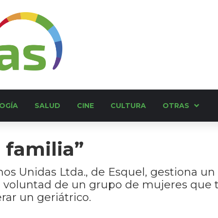
OGÍA
SALUD
CINE
CULTURA
OTRAS
 familia”
os Unidas Ltda., de Esquel, gestiona un
la voluntad de un grupo de mujeres que 
rar un geriátrico.