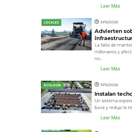
Leer Más
31/12/2025
LOCALES
Advierten sob
infraestructu
La falta de mante
millonarios y afecta
no...
Leer Más
31/12/2025
ECOLOGÍA
Instalan tech
Un sistema experi
lluvia y redujo la 
Leer Más