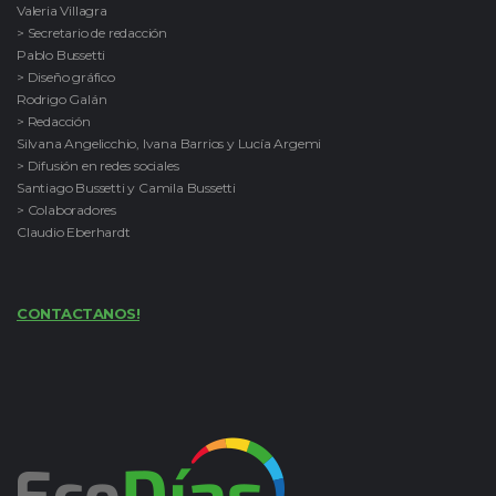
Valeria Villagra
> Secretario de redacción
Pablo Bussetti
> Diseño gráfico
Rodrigo Galán
> Redacción
Silvana Angelicchio, Ivana Barrios y Lucía Argemi
> Difusión en redes sociales
Santiago Bussetti y Camila Bussetti
> Colaboradores
Claudio Eberhardt
CONTACTANOS!