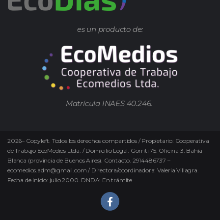
es un producto de:
Matrícula INAES 40.246.
2026
–
Copyleft.
Todos los derechos compartidos / Propietario: Cooperativa
de Trabajo EcoMedios Ltda. / Domicilio Legal: Gorriti 75. Oficina 3. Bahía
Blanca (provincia de Buenos Aires). Contacto. 2914486737 –
ecomedios.adm@gmail.com / Directora/coordinadora: Valeria Villagra.
Fecha de inicio: julio 2000. DNDA: En trámite