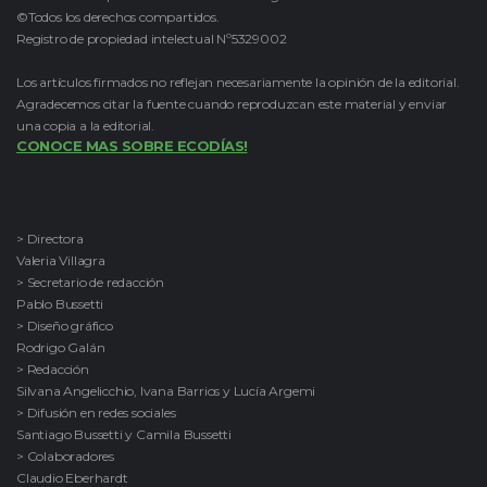
©Todos los derechos compartidos.
Registro de propiedad intelectual Nº5329002
Los artículos firmados no reflejan necesariamente la opinión de la editorial.
Agradecemos citar la fuente cuando reproduzcan este material y enviar
una copia a la editorial.
CONOCE MAS SOBRE ECODÍAS!
> Directora
Valeria Villagra
> Secretario de redacción
Pablo Bussetti
> Diseño gráfico
Rodrigo Galán
> Redacción
Silvana Angelicchio, Ivana Barrios y Lucía Argemi
> Difusión en redes sociales
Santiago Bussetti y Camila Bussetti
> Colaboradores
Claudio Eberhardt