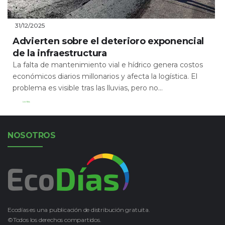
31/12/2025
Advierten sobre el deterioro exponencial
de la infraestructura
La falta de mantenimiento vial e hídrico genera costos
económicos diarios millonarios y afecta la logística. El
problema es visible tras las lluvias, pero no...
Leer Más
NOSOTROS
Ecodías es una publicación de distribución gratuita.
©Todos los derechos compartidos.