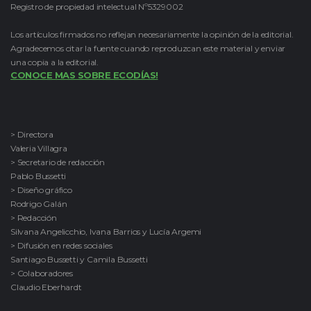
Registro de propiedad intelectual Nº5329002
Los artículos firmados no reflejan necesariamente la opinión de la editorial.
Agradecemos citar la fuente cuando reproduzcan este material y enviar
una copia a la editorial.
CONOCE MAS SOBRE ECODÍAS!
> Directora
Valeria Villagra
> Secretario de redacción
Pablo Bussetti
> Diseño gráfico
Rodrigo Galán
> Redacción
Silvana Angelicchio, Ivana Barrios y Lucía Argemi
> Difusión en redes sociales
Santiago Bussetti y Camila Bussetti
> Colaboradores
Claudio Eberhardt