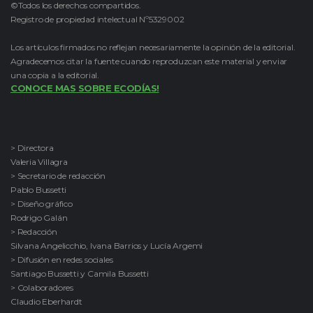
©Todos los derechos compartidos.
Registro de propiedad intelectual Nº5329002
Los artículos firmados no reflejan necesariamente la opinión de la editorial.
Agradecemos citar la fuente cuando reproduzcan este material y enviar
una copia a la editorial.
CONOCE MAS SOBRE ECODÍAS!
> Directora
Valeria Villagra
> Secretario de redacción
Pablo Bussetti
> Diseño gráfico
Rodrigo Galán
> Redacción
Silvana Angelicchio, Ivana Barrios y Lucía Argemi
> Difusión en redes sociales
Santiago Bussetti y Camila Bussetti
> Colaboradores
Claudio Eberhardt