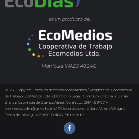
es un producto de:
Matrícula INAES 40.246.
2026
–
Copyleft.
Todos los derechos compartidos / Propietario: Cooperativa
de Trabajo EcoMedios Ltda. / Domicilio Legal: Gorriti 75. Oficina 3. Bahía
Blanca (provincia de Buenos Aires). Contacto. 2914486737 –
ecomedios.adm@gmail.com / Directora/coordinadora: Valeria Villagra.
Fecha de inicio: julio 2000. DNDA: En trámite