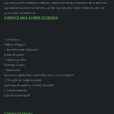
Los artículos firmados no reflejan necesariamente la opinión de la editorial.
Agradecemos citar la fuente cuando reproduzcan este material y enviar
una copia a la editorial.
CONOCE MAS SOBRE ECODÍAS!
> Directora
Valeria Villagra
> Secretario de redacción
Pablo Bussetti
> Diseño gráfico
Rodrigo Galán
> Redacción
Silvana Angelicchio, Ivana Barrios y Lucía Argemi
> Difusión en redes sociales
Santiago Bussetti y Camila Bussetti
> Colaboradores
Claudio Eberhardt
CONTACTANOS!