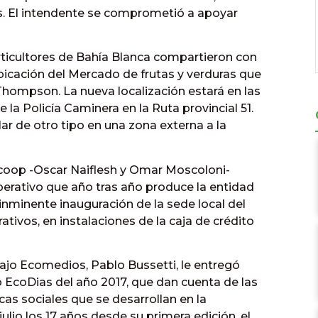
s. El intendente se comprometió a apoyar
rticultores de Bahía Blanca compartieron con
ubicación del Mercado de frutas y verduras que
Thompson. La nueva localización estará en las
 la Policía Caminera en la Ruta provincial 51.
ar de otro tipo en una zona externa a la
coop -Oscar Naiflesh y Omar Moscoloni-
perativo que año tras año produce la entidad
 inminente inauguración de la sede local del
tivos, en instalaciones de la caja de crédito
bajo Ecomedios, Pablo Bussetti, le entregó
o EcoDias del año 2017, que dan cuenta de las
icas sociales que se desarrollan en la
julio los 17 años desde su primera edición, el