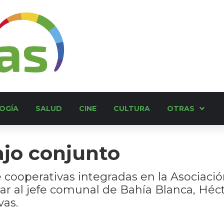
OGÍA
SALUD
CINE
CULTURA
OTRAS
ajo conjunto
cooperativas integradas en la Asociació
lar al jefe comunal de Bahía Blanca, Héc
vas.