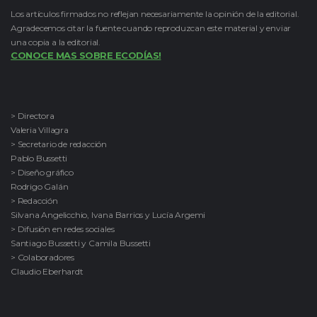
Los artículos firmados no reflejan necesariamente la opinión de la editorial.
Agradecemos citar la fuente cuando reproduzcan este material y enviar
una copia a la editorial.
CONOCE MAS SOBRE ECODÍAS!
> Directora
Valeria Villagra
> Secretario de redacción
Pablo Bussetti
> Diseño gráfico
Rodrigo Galán
> Redacción
Silvana Angelicchio, Ivana Barrios y Lucía Argemi
> Difusión en redes sociales
Santiago Bussetti y Camila Bussetti
> Colaboradores
Claudio Eberhardt