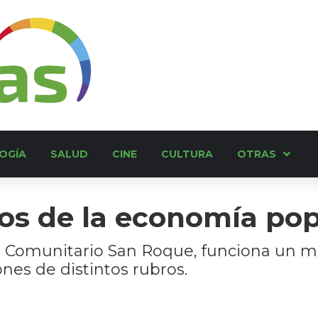
OGÍA
SALUD
CINE
CULTURA
OTRAS
os de la economía pop
o Comunitario San Roque, funciona un me
nes de distintos rubros.