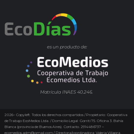
es un producto de:
Matrícula INAES 40.246.
2026
–
Copyleft.
Todos los derechos compartidos / Propietario: Cooperativa
de Trabajo EcoMedios Ltda. / Domicilio Legal: Gorriti 75. Oficina 3. Bahía
Blanca (provincia de Buenos Aires). Contacto. 2914486737 –
ecomedios.adm@gmail.com / Directora/coordinadora: Valeria Villagra.