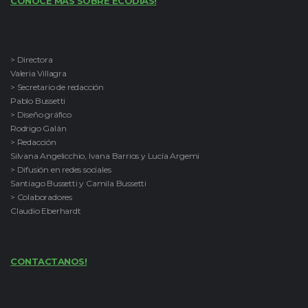
CONOCE MAS SOBRE ECODÍAS!
> Directora
Valeria Villagra
> Secretario de redacción
Pablo Bussetti
> Diseño gráfico
Rodrigo Galán
> Redacción
Silvana Angelicchio, Ivana Barrios y Lucía Argemi
> Difusión en redes sociales
Santiago Bussetti y Camila Bussetti
> Colaboradores
Claudio Eberhardt
CONTACTANOS!